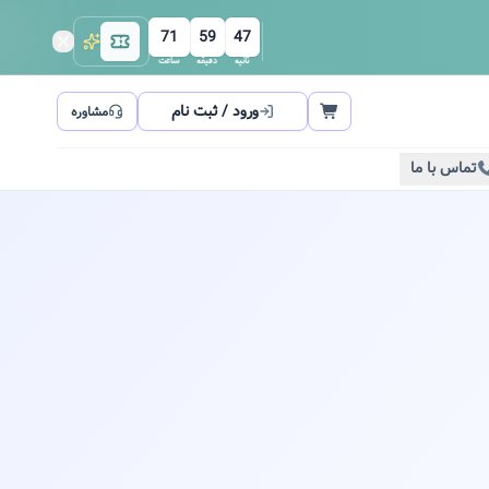
71
59
46
ثانیه
دقیقه
ساعت
ورود / ثبت نام
مشاوره
تماس با ما