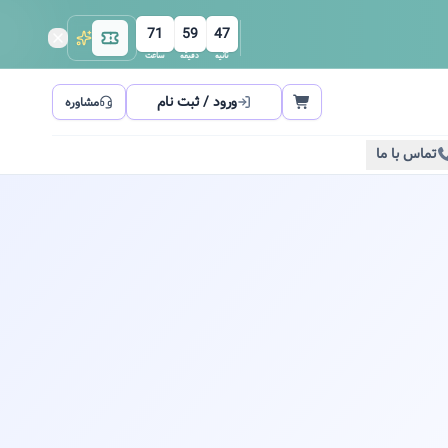
71
59
46
ثانیه
دقیقه
ساعت
ورود / ثبت نام
مشاوره
تماس با ما