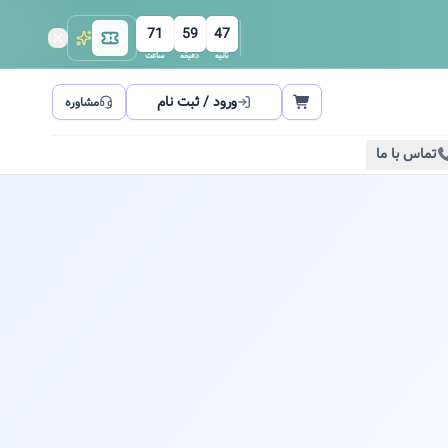
71
59
47
ثانیه
دقیقه
ساعت
ورود / ثبت نام
مشاوره
تماس با ما