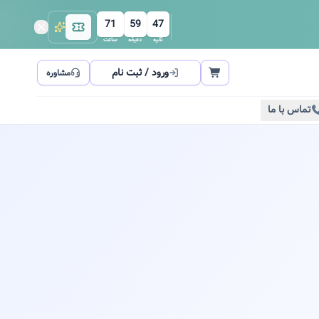
71
59
47
ثانیه
دقیقه
ساعت
ورود / ثبت نام
مشاوره
تماس با ما