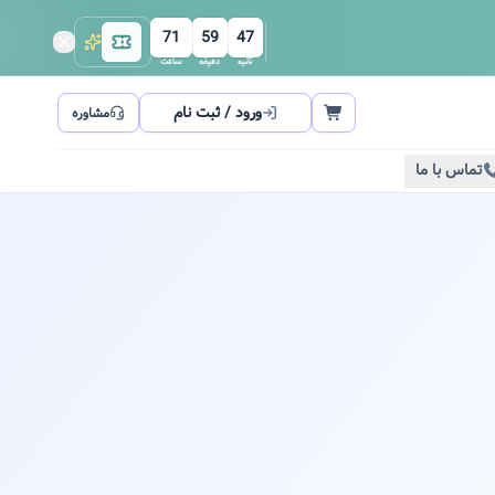
71
59
47
ثانیه
دقیقه
ساعت
ورود / ثبت نام
مشاوره
تماس با ما