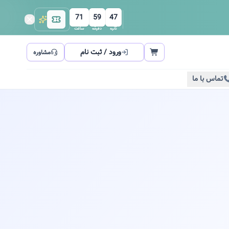
71
59
46
ثانیه
دقیقه
ساعت
ورود / ثبت نام
مشاوره
تماس با ما