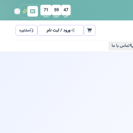
71
59
47
ثانیه
دقیقه
ساعت
ورود / ثبت نام
مشاوره
تماس با ما