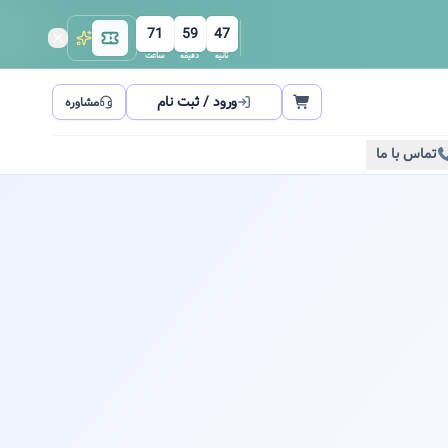
71
59
46
ثانیه
دقیقه
ساعت
ورود / ثبت نام
مشاوره
تماس با ما