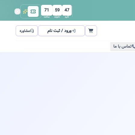
71
59
47
ثانیه
دقیقه
ساعت
ورود / ثبت نام
مشاوره
تماس با ما