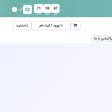
71
59
47
ثانیه
دقیقه
ساعت
ورود / ثبت نام
مشاوره
تماس با ما