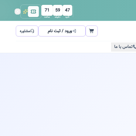
71
59
47
ثانیه
دقیقه
ساعت
ورود / ثبت نام
مشاوره
تماس با ما